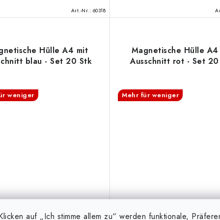
Art.-Nr.:
60318
Ar
netische Hülle A4 mit
Magnetische Hülle A4 
chnitt blau - Set 20 Stk
Ausschnitt rot - Set 20
ür weniger
Mehr für weniger
licken auf „Ich stimme allem zu“ werden funktionale, Präfere