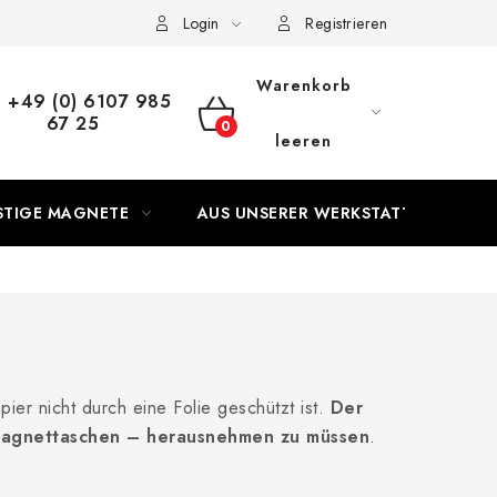
Login
Registrieren
Warenkorb
+49 (0) 6107 985
67 25
WARENKORB
leeren
STIGE MAGNETE
AUS UNSERER WERKSTATT
ier nicht durch eine Folie geschützt ist.
Der
n Magnettaschen – herausnehmen zu müssen
.