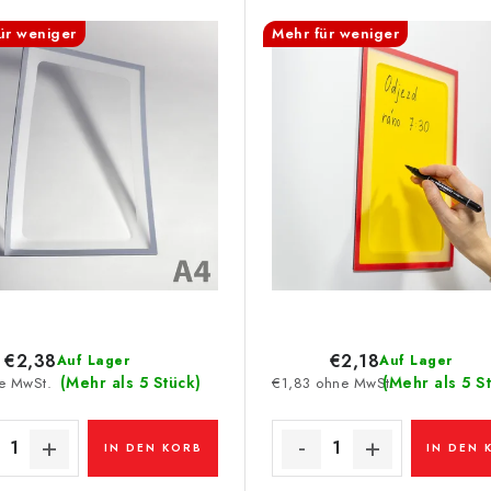
ür weniger
Mehr für weniger
€2,38
€2,18
Auf Lager
Auf Lager
(Mehr als 5 Stück)
(Mehr als 5 S
e MwSt.
€1,83 ohne MwSt.
IN DEN KORB
IN DEN 