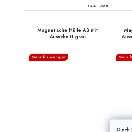
e
Art.-Nr.:
60229
Magnetische Hülle A3 mit
Mag
Ausschnitt grau
Auss
Mehr für weniger
Mehr f
Durch K