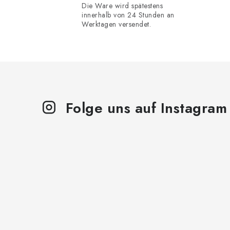
Die Ware wird spätestens
e
innerhalb von 24 Stunden an
Werktagen versendet.
l
e
m
e
n
Folge uns auf Instagram
t
e
d
e
r
L
i