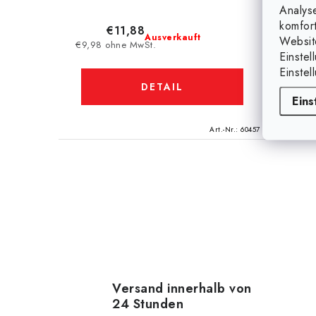
Analys
komfor
€11,88
€
Ausverkauft
Websit
€9,98 ohne MwSt.
€109,1
Einstel
Einstel
DETAIL
Eins
Art.-Nr.:
60457
S
t
e
u
e
Versand innerhalb von
24 Stunden
r