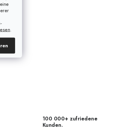
eine
serer
e-
lesen
.
eren
.-Nr.:
60323.S
100 000+ zufriedene
Kunden.