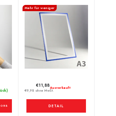
Mehr für weniger
€11,88
Ausverkauft
tück)
€9,98 ohne MwSt.
DETAIL
KORB