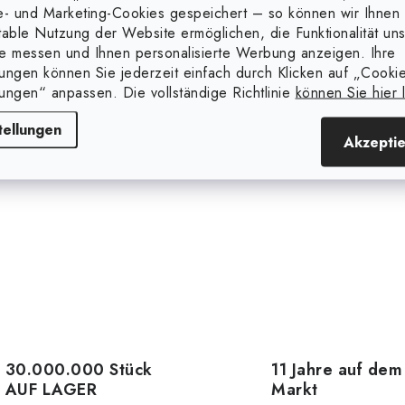
e- und Marketing-Cookies gespeichert – so können wir Ihnen 
table Nutzung der Website ermöglichen, die Funktionalität un
129,89
€129,89
Ausverkauft
Ausverkauft
e messen und Ihnen personalisierte Werbung anzeigen. Ihre
5 ohne MwSt.
€109,15 ohne MwSt.
lungen können Sie jederzeit einfach durch Klicken auf „Cooki
lungen“ anpassen. Die vollständige Richtlinie
können Sie hier 
DETAIL
DETAIL
tellungen
Akzepti
Art.-Nr.:
60229.S
Art
30.000.000 Stück
11 Jahre auf dem
AUF LAGER
Markt