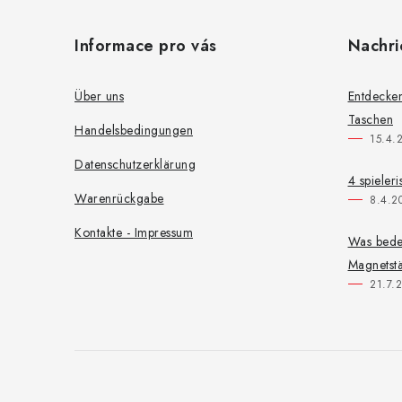
u
Informace pro vás
Nachri
ß
z
Über uns
Entdecken
Taschen
e
Handelsbedingungen
15.4.
i
Datenschutzerklärung
4 spieler
l
Warenrückgabe
8.4.2
e
Kontakte - Impressum
Was bede
Magnetstä
21.7.