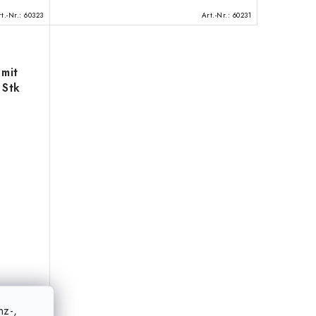
t.-Nr.:
60323
Art.-Nr.:
60231
mit
 Stk
nz-,