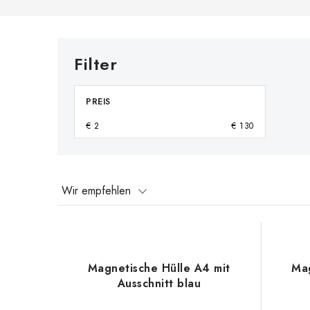
PREIS
€
2
€
130
P
Wir empfehlen
r
L
o
i
d
Magnetische Hülle A4 mit
Mag
s
Ausschnitt blau
u