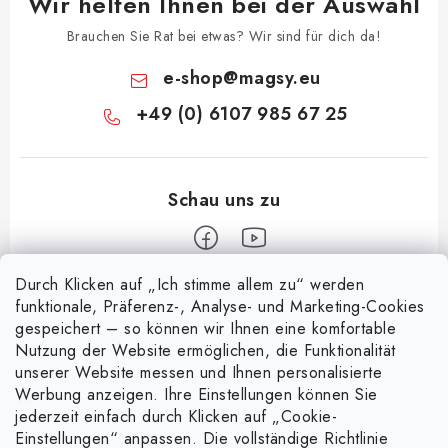
Wir helfen Ihnen bei der Auswahl
Brauchen Sie Rat bei etwas? Wir sind für dich da!
e-shop
@
magsy.eu
+49 (0) 6107 985 67 25
Durch Klicken auf „Ich stimme allem zu“ werden
F
funktionale, Präferenz-, Analyse- und Marketing-Cookies
u
gespeichert – so können wir Ihnen eine komfortable
Informace pro vás
ß
Nutzung der Website ermöglichen, die Funktionalität
z
unserer Website messen und Ihnen personalisierte
Über uns
Nachricht
Werbung anzeigen. Ihre Einstellungen können Sie
e
jederzeit einfach durch Klicken auf „Cookie-
Handelsbedingungen
i
Entdecken Sie die Magie magnetischer Taschen
Einstellungen“ anpassen. Die vollständige Richtlinie
Facebook