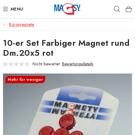
Zum
Such
Inhalt
springen
Büromagnete
HAUPTKATEGORIE MAGNETE
10-er Set Farbiger Magnet rund
MAGNETISCHE HILFSMITTEL
Dm.20x5 rot
INDUSTRIEMAGNETE
Nicht bewertet
Bewertungsdetails
SONSTIGE MAGNETE
Mehr für weniger
AUS UNSERER WERKSTATT
Über uns
Handelsbedingungen
Datenschutzerklärung
Warenrückgabe
Kontakte - Impressum
Widerruf des Vertrags