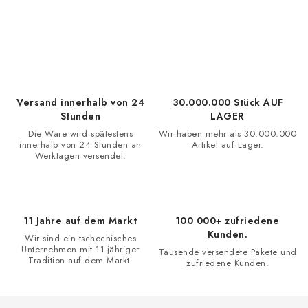
t
e
u
e
r
e
Versand innerhalb von 24
30.000.000 Stück AUF
l
Stunden
LAGER
e
Die Ware wird spätestens
Wir haben mehr als 30.000.000
innerhalb von 24 Stunden an
Artikel auf Lager.
m
Werktagen versendet.
e
n
t
11 Jahre auf dem Markt
100 000+ zufriedene
e
Kunden.
Wir sind ein tschechisches
d
Unternehmen mit 11-jähriger
Tausende versendete Pakete und
e
Tradition auf dem Markt.
zufriedene Kunden.
r
L