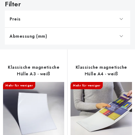
i
s
Preis
t
e
Abmessung (mm)
d
e
r
P
Klassische magnetische
Klassische magnetische
r
Hülle A3 - weiß
Hülle A4 - weiß
o
Mehr für weniger
Mehr für weniger
d
u
k
t
e