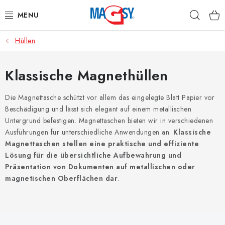
Zum
Such
Inhalt
springen
Hüllen
HAUPTKATEGORIE MAGNETE
MAGNETISCHE HILFSMITTEL
Klassische Magnethüllen
INDUSTRIEMAGNETE
Die Magnettasche schützt vor allem das eingelegte Blatt Papier vor
Beschädigung und lässt sich elegant auf einem metallischen
Untergrund befestigen. Magnettaschen bieten wir in verschiedenen
SONSTIGE MAGNETE
Ausführungen für unterschiedliche Anwendungen an.
Klassische
Magnettaschen stellen eine praktische und effiziente
AUS UNSERER WERKSTATT
Lösung für die übersichtliche Aufbewahrung und
Präsentation von Dokumenten auf metallischen oder
Über uns
Handelsbedingungen
Datenschutzerklärung
magnetischen Oberflächen dar
.
Warenrückgabe
Kontakte - Impressum
L