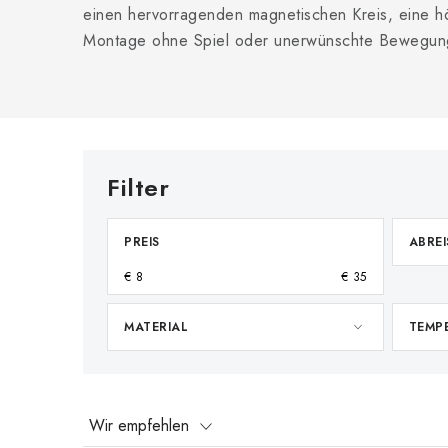
einen hervorragenden magnetischen Kreis, eine hö
Montage ohne Spiel oder unerwünschte Bewegungs
PREIS
ABREI
€
8
€
35
MATERIAL
TEMP
P
Wir empfehlen