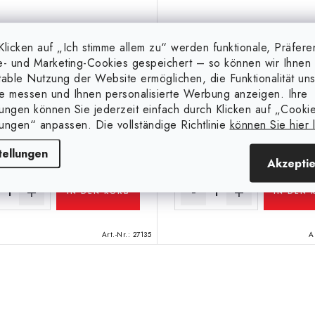
licken auf „Ich stimme allem zu“ werden funktionale, Präfere
e- und Marketing-Cookies gespeichert – so können wir Ihnen 
table Nutzung der Website ermöglichen, die Funktionalität un
e messen und Ihnen personalisierte Werbung anzeigen. Ihre
lungen können Sie jederzeit einfach durch Klicken auf „Cooki
lungen“ anpassen. Die vollständige Richtlinie
können Sie hier 
€34,70
€18,62
Auf Lager
(2 St)
Auf Lager
(Mehr als 5 S
 ohne MwSt.
€15,65 ohne MwSt.
tellungen
Akzepti
IN DEN KORB
IN DEN 
Art.-Nr.:
27135
A