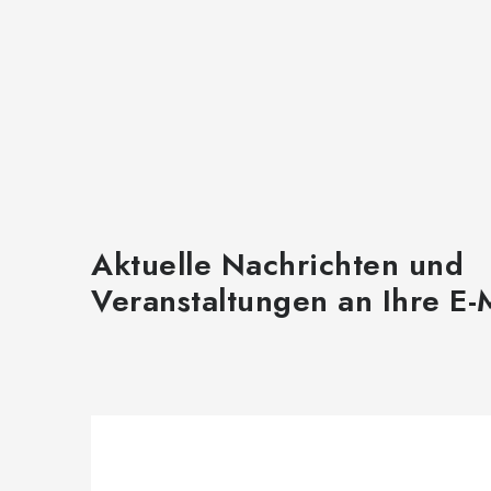
e
r
L
i
s
t
e
Aktuelle Nachrichten und
Veranstaltungen an Ihre E-