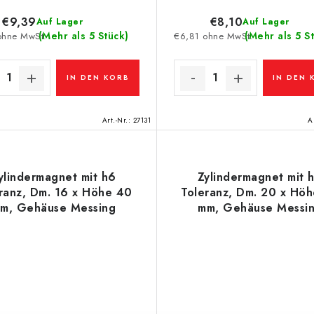
€9,39
€8,10
Auf Lager
Auf Lager
(Mehr als 5 Stück)
(Mehr als 5 S
ohne MwSt.
€6,81 ohne MwSt.
IN DEN KORB
IN DEN 
Art.-Nr.:
27131
A
ylindermagnet mit h6
Zylindermagnet mit 
ranz, Dm. 16 x Höhe 40
Toleranz, Dm. 20 x Hö
m, Gehäuse Messing
mm, Gehäuse Messi