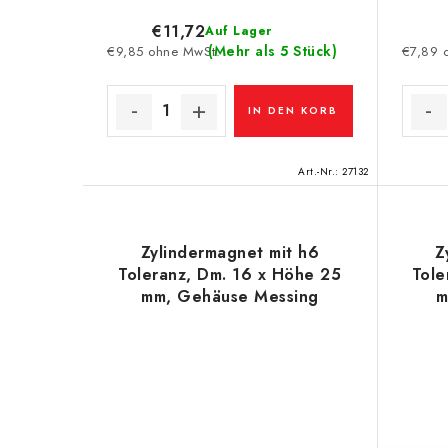
d
r
€11,72
Auf Lager
u
(Mehr als 5 Stück)
€9,85 ohne MwSt.
€7,89 
u
k
n
t
IN DEN KORB
g
e
Art.-Nr.:
27132
Zylindermagnet mit h6
Z
Toleranz, Dm. 16 x Höhe 25
Tole
mm, Gehäuse Messing
m