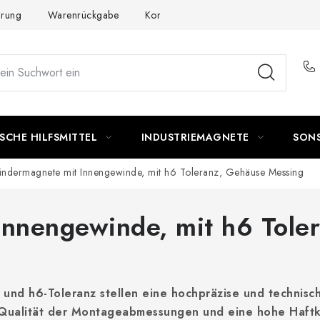
ärung
Warenrückgabe
Kontakte - Impressum
Widerruf de
SCHE HILFSMITTEL
INDUSTRIEMAGNETE
SON
lindermagnete mit Innengewinde, mit h6 Toleranz, Gehäuse Messing
Innengewinde, mit h6 Tole
 und h6-Toleranz stellen eine hochpräzise und technisc
Qualität der Montageabmessungen und eine hohe Haftkr