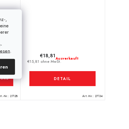
nz-,
eine
serer
e-
lesen
.
€18,81
Ausverkauft
tück)
€15,81 ohne MwSt.
eren
DETAIL
KORB
rt.-Nr.:
27128
Art.-Nr.:
27134