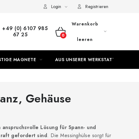
s Vertrags
Login
Registrieren
Warenkorb
+49 (0) 6107 985
67 25
WARENKORB
leeren
STIGE MAGNETE
AUS UNSERER WERKSTATT
ranz, Gehäuse
h anspruchsvolle Lösung für Spann- und
aft gefordert sind
. Die Messinghülse sorgt für