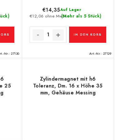
€14,35
Auf Lager
tück)
(Mehr als 5 Stück)
€12,06 ohne MwSt.
KORB
IN DEN KORB
rt.-Nr.:
27130
Art.-Nr.:
27129
h6
Zylindermagnet mit h6
he 25
Toleranz, Dm. 16 x Höhe 35
ng
mm, Gehäuse Messing