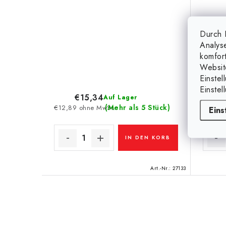
Durch K
Analys
komfor
Websit
Einstel
Einstel
€15,34
Auf Lager
(Mehr als 5 Stück)
€12,89 ohne MwSt.
€29,16
Eins
IN DEN KORB
Art.-Nr.:
27133
S