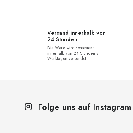
t
e
u
e
Versand innerhalb von
24 Stunden
r
Die Ware wird spätestens
e
innerhalb von 24 Stunden an
Werktagen versendet.
l
e
m
e
n
Folge uns auf Instagram
t
e
d