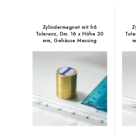
r
L
o
i
d
Zylindermagnet mit h6
Z
s
Toleranz, Dm. 16 x Höhe 20
Tole
u
mm, Gehäuse Messing
m
t
k
e
t
d
s
e
o
r
r
P
t
r
i
o
e