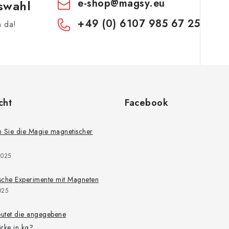
e-shop
@
magsy.eu
swahl
+49 (0) 6107 985 67 25
h da!
cht
Facebook
 Sie die Magie magnetischer
2025
ische Experimente mit Magneten
025
utet die angegebene
rke in kg?