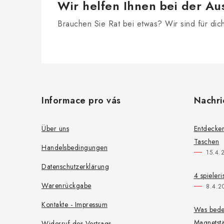
Wir helfen Ihnen bei der Au
Brauchen Sie Rat bei etwas? Wir sind für dic
F
u
Informace pro vás
Nachri
ß
z
Über uns
Entdecken
Taschen
e
Handelsbedingungen
15.4.
i
Datenschutzerklärung
4 spieler
l
Warenrückgabe
8.4.2
e
Kontakte - Impressum
Was bede
Magnetstä
Widerruf des Vertrags