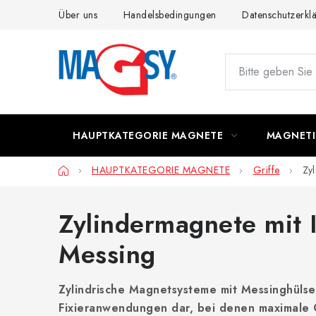
Zum
Über uns
Handelsbedingungen
Datenschutzerkl
Inhalt
springen
HAUPTKATEGORIE MAGNETE
MAGNETI
Startseite
HAUPTKATEGORIE MAGNETE
Griffe
Zy
Zylindermagnete mit 
Messing
Zylindrische Magnetsysteme mit Messinghülse
Fixieranwendungen dar, bei denen maximale 