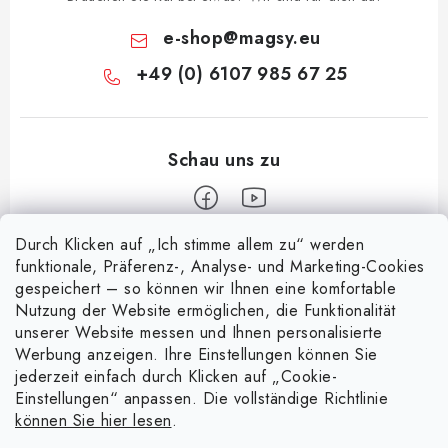
e-shop
@
magsy.eu
+49 (0) 6107 985 67 25
Durch Klicken auf „Ich stimme allem zu“ werden
F
funktionale, Präferenz-, Analyse- und Marketing-Cookies
u
gespeichert – so können wir Ihnen eine komfortable
Informace pro vás
ß
Nutzung der Website ermöglichen, die Funktionalität
z
unserer Website messen und Ihnen personalisierte
Über uns
Nachricht
Werbung anzeigen. Ihre Einstellungen können Sie
e
jederzeit einfach durch Klicken auf „Cookie-
Handelsbedingungen
i
Entdecken Sie die Magie magnetischer Taschen
Einstellungen“ anpassen. Die vollständige Richtlinie
Facebook
15.4.2025
l
Datenschutzerklärung
können Sie hier lesen
.