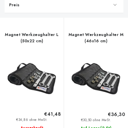
Preis
t
e
d
e
Magnet Werkzeughalter L
Magnet Werkzeughalter M
r
(50x22 cm)
(46x16 cm)
P
r
o
d
u
k
t
e
€41,48
€36,30
€34,86 ohne MwSt.
€30,50 ohne MwSt.
Ausverkauft