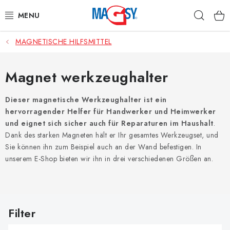
Zum
Such
Inhalt
springen
MAGNETISCHE HILFSMITTEL
HAUPTKATEGORIE MAGNETE
MAGNETISCHE HILFSMITTEL
Magnet werkzeughalter
INDUSTRIEMAGNETE
Dieser magnetische Werkzeughalter ist ein
hervorragender Helfer für Handwerker und Heimwerker
und eignet sich sicher auch für Reparaturen im Haushalt
.
SONSTIGE MAGNETE
Dank des starken Magneten hält er Ihr gesamtes Werkzeugset, und
Sie können ihn zum Beispiel auch an der Wand befestigen. In
AUS UNSERER WERKSTATT
unserem E-Shop bieten wir ihn in drei verschiedenen Größen an.
Über uns
Handelsbedingungen
Datenschutzerklärung
Warenrückgabe
Kontakte - Impressum
L
i
Widerruf des Vertrags
s