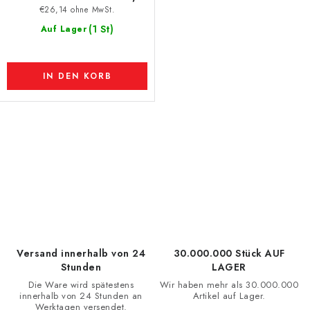
€26,14 ohne MwSt.
(1 St)
Auf Lager
IN DEN KORB
S
t
e
u
e
r
e
Versand innerhalb von 24
30.000.000 Stück AUF
l
Stunden
LAGER
e
Die Ware wird spätestens
Wir haben mehr als 30.000.000
innerhalb von 24 Stunden an
Artikel auf Lager.
m
Werktagen versendet.