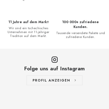
e
n
t
11 Jahre auf dem Markt
100 000+ zufriedene
e
Kunden.
Wir sind ein tschechisches
d
Unternehmen mit 11-jähriger
Tausende versendete Pakete und
e
Tradition auf dem Markt.
zufriedene Kunden.
r
L
i
s
t
Folge uns auf Instagram
e
PROFIL ANZEIGEN