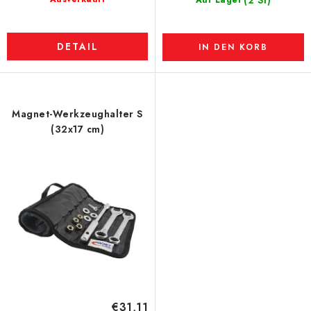
(2 St)
Auf Lager
DETAIL
IN DEN KORB
Magnet-Werkzeughalter S
(32x17 cm)
€31,11