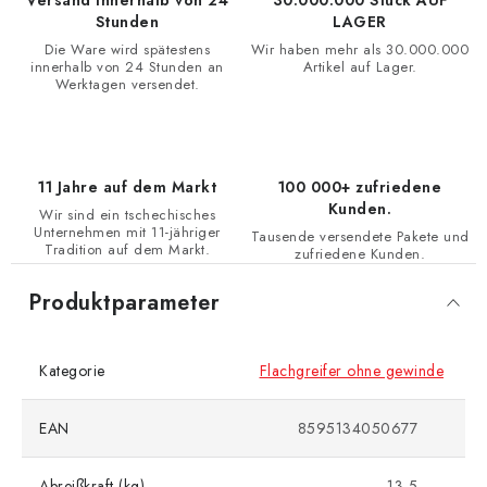
Versand innerhalb von 24
30.000.000 Stück AUF
Stunden
LAGER
Die Ware wird spätestens
Wir haben mehr als 30.000.000
innerhalb von 24 Stunden an
Artikel auf Lager.
Werktagen versendet.
11 Jahre auf dem Markt
100 000+ zufriedene
Kunden.
Wir sind ein tschechisches
Unternehmen mit 11-jähriger
Tausende versendete Pakete und
Tradition auf dem Markt.
zufriedene Kunden.
Produktparameter
Kategorie
Flachgreifer ohne gewinde
EAN
8595134050677
Abreißkraft (kg)
13,5