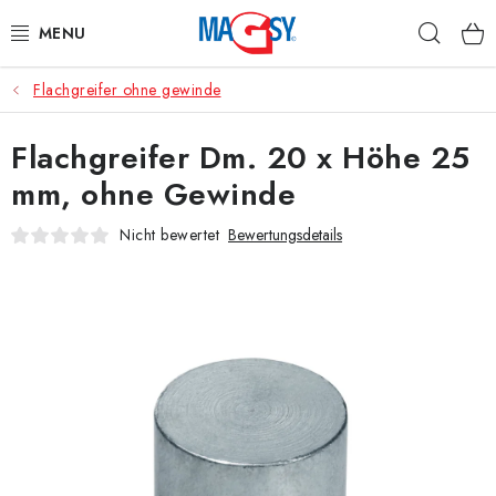
Zum
Such
Inhalt
springen
Flachgreifer ohne gewinde
HAUPTKATEGORIE MAGNETE
Flachgreifer Dm. 20 x Höhe 25
MAGNETISCHE HILFSMITTEL
mm, ohne Gewinde
INDUSTRIEMAGNETE
Nicht bewertet
Bewertungsdetails
SONSTIGE MAGNETE
AUS UNSERER WERKSTATT
Über uns
Handelsbedingungen
Datenschutzerklärung
Warenrückgabe
Kontakte - Impressum
Widerruf des Vertrags