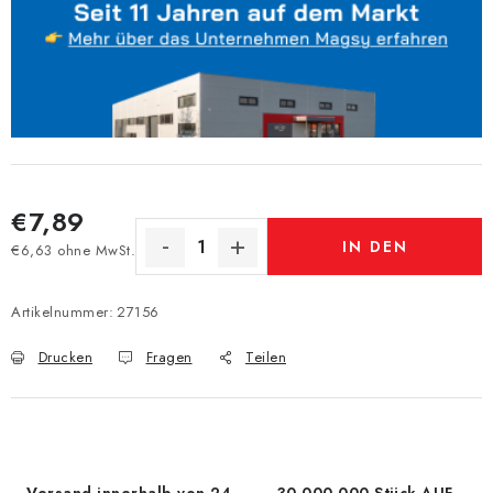
€7,89
IN DEN
€6,63 ohne MwSt.
Verkaufspreis:
WARENKORB
Artikelnummer:
27156
Drucken
Fragen
Teilen