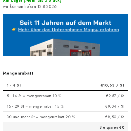
(Mehr als 5 Stück)
Auf Lager
12.8.2026
Mengenrabatt
1 - 4 St
€10,63
/ St
5 - 14 St = mengenrabatt 10 %
€9,57
/ St
15 - 29 St = mengenrabatt 15 %
€9,04
/ St
30 und mehr St = mengenrabatt 20 %
€8,50
/ St
Sie sparen
€0