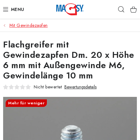
Zum
Such
Inhalt
springen
Mit Gewindezapfen
HAUPTKATEGORIE MAGNETE
Flachgreifer mit
MAGNETISCHE HILFSMITTEL
Gewindezapfen Dm. 20 x Höhe
INDUSTRIEMAGNETE
6 mm mit Außengewinde M6,
Gewindelänge 10 mm
SONSTIGE MAGNETE
Nicht bewertet
Bewertungsdetails
AUS UNSERER WERKSTATT
Mehr für weniger
Über uns
Handelsbedingungen
Datenschutzerklärung
Warenrückgabe
Kontakte - Impressum
Widerruf des Vertrags