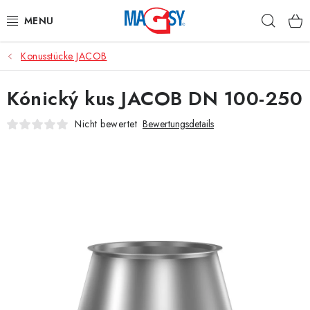
Zum
Such
Inhalt
springen
Konusstücke JACOB
HAUPTKATEGORIE MAGNETE
Kónický kus JACOB DN 100-250
MAGNETISCHE HILFSMITTEL
Nicht bewertet
Bewertungsdetails
INDUSTRIEMAGNETE
SONSTIGE MAGNETE
AUS UNSERER WERKSTATT
Über uns
Handelsbedingungen
Datenschutzerklärung
Warenrückgabe
Kontakte - Impressum