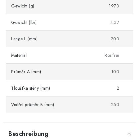
Gewicht (g)
1970
Gewicht (lbs)
4.37
Länge L (mm)
200
Material
Rostfrei
Průměr A (mm)
100
Tloušťka stěny (mm)
2
Vnitřní průměr B (mm)
250
Beschreibung