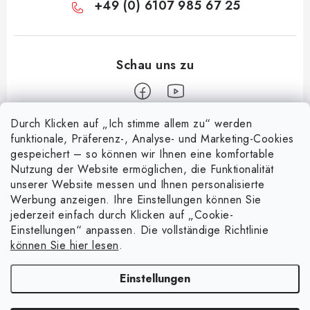
+49 (0) 6107 985 67 25
Durch Klicken auf „Ich stimme allem zu“ werden
F
funktionale, Präferenz-, Analyse- und Marketing-Cookies
u
gespeichert – so können wir Ihnen eine komfortable
Informace pro vás
ß
Nutzung der Website ermöglichen, die Funktionalität
z
unserer Website messen und Ihnen personalisierte
Über uns
Nachricht
Werbung anzeigen. Ihre Einstellungen können Sie
e
jederzeit einfach durch Klicken auf „Cookie-
Handelsbedingungen
i
Entdecken Sie die Magie magnetischer Taschen
Einstellungen“ anpassen. Die vollständige Richtlinie
Facebook
15.4.2025
l
Datenschutzerklärung
können Sie hier lesen
.
e
Warenrückgabe
4 spielerische Experimente mit Magneten
Einstellungen
8.4.2025
Kontakte - Impressum