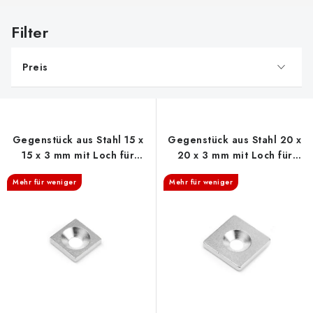
L
i
s
Preis
t
e
d
e
Gegenstück aus Stahl 15 x
Gegenstück aus Stahl 20 x
r
15 x 3 mm mit Loch für
20 x 3 mm mit Loch für
P
Schraube
Schraube
Mehr für weniger
Mehr für weniger
r
o
d
u
k
t
e