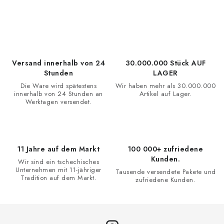
e
u
e
r
e
Versand innerhalb von 24
30.000.000 Stück AUF
l
Stunden
LAGER
e
Die Ware wird spätestens
Wir haben mehr als 30.000.000
innerhalb von 24 Stunden an
Artikel auf Lager.
m
Werktagen versendet.
e
n
t
11 Jahre auf dem Markt
100 000+ zufriedene
e
Kunden.
Wir sind ein tschechisches
d
Unternehmen mit 11-jähriger
Tausende versendete Pakete und
e
Tradition auf dem Markt.
zufriedene Kunden.
r
L
i