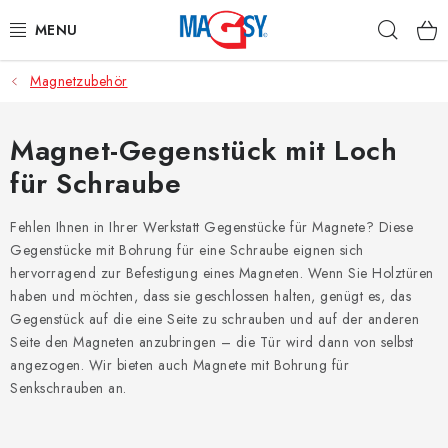
Zum
Such
Inhalt
springen
Magnetzubehör
HAUPTKATEGORIE MAGNETE
MAGNETISCHE HILFSMITTEL
Magnet-Gegenstück mit Loch
für Schraube
INDUSTRIEMAGNETE
Fehlen Ihnen in Ihrer Werkstatt Gegenstücke für Magnete? Diese
SONSTIGE MAGNETE
Gegenstücke mit Bohrung für eine Schraube eignen sich
hervorragend zur Befestigung eines Magneten. Wenn Sie Holztüren
AUS UNSERER WERKSTATT
haben und möchten, dass sie geschlossen halten, genügt es, das
Gegenstück auf die eine Seite zu schrauben und auf der anderen
Seite den Magneten anzubringen – die Tür wird dann von selbst
Über uns
Handelsbedingungen
Datenschutzerklärung
angezogen. Wir bieten auch Magnete mit Bohrung für
Warenrückgabe
Kontakte - Impressum
Senkschrauben an.