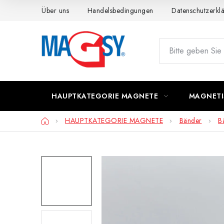
Zum
Über uns
Handelsbedingungen
Datenschutzerkl
Inhalt
springen
HAUPTKATEGORIE MAGNETE
MAGNETI
Startseite
HAUPTKATEGORIE MAGNETE
Bänder
B