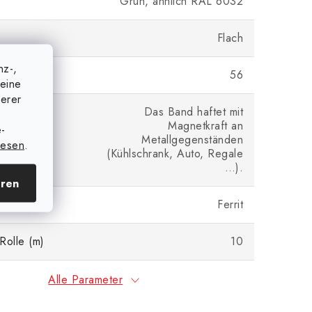
Grün, ähnlich RAL 6032
Flach
nz-,
)
56
eine
serer
Das Band haftet mit
Magnetkraft an
e-
Metallgegenständen
lesen
.
(Kühlschrank, Auto, Regale
…).
eren
Ferrit
Rolle (m)
10
Alle Parameter