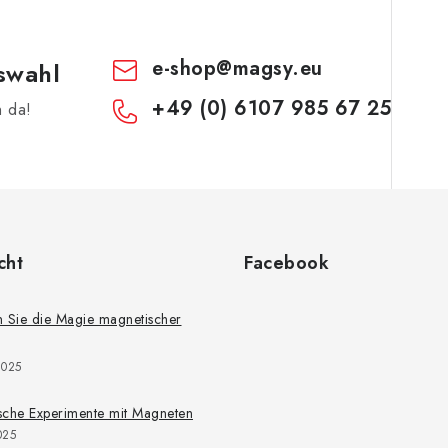
e-shop
@
magsy.eu
swahl
+49 (0) 6107 985 67 25
h da!
cht
Facebook
 Sie die Magie magnetischer
2025
ische Experimente mit Magneten
025