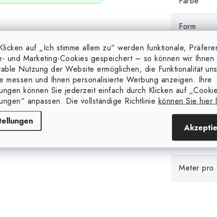
Farbe
Form
licken auf „Ich stimme allem zu“ werden funktionale, Präfere
Gewicht (g
e- und Marketing-Cookies gespeichert – so können wir Ihnen 
table Nutzung der Website ermöglichen, die Funktionalität un
e messen und Ihnen personalisierte Werbung anzeigen. Ihre
lungen können Sie jederzeit einfach durch Klicken auf „Cooki
Hinweis
lungen“ anpassen. Die vollständige Richtlinie
können Sie hier 
tellungen
Akzepti
Material
Meter pro 