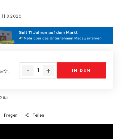
11.8.2026
IN DEN
wSt.
s:
WARENKORB
0285
Fragen
Teilen