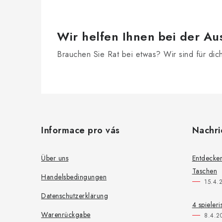
Wir helfen Ihnen bei der Au
Brauchen Sie Rat bei etwas? Wir sind für dic
F
u
Informace pro vás
Nachri
ß
z
Über uns
Entdecken
Taschen
e
Handelsbedingungen
15.4.
i
Datenschutzerklärung
4 spieler
l
Warenrückgabe
8.4.2