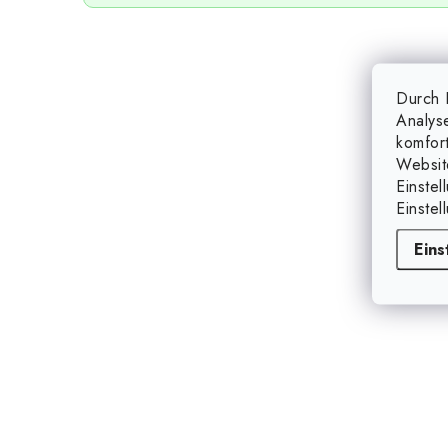
Durch K
Analys
komfor
Websit
Einstel
Einstel
Eins