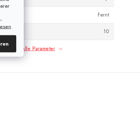
serer
Ferrit
e-
lesen
.
Rolle (m)
10
eren
Alle Parameter