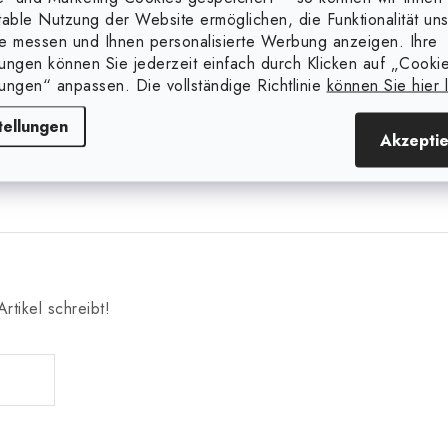
table Nutzung der Website ermöglichen, die Funktionalität un
e messen und Ihnen personalisierte Werbung anzeigen. Ihre
Material
lungen können Sie jederzeit einfach durch Klicken auf „Cooki
lungen“ anpassen. Die vollständige Richtlinie
können Sie hier 
Meter pro 
tellungen
Akzepti
rtikel schreibt!