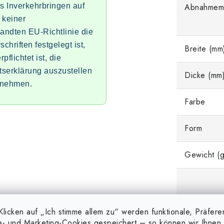
as Inverkehrbringen auf
Abnahmem
 keiner
ndten EU-Richtlinie die
chriften festgelegt ist,
Breite (mm
pflichtet ist, die
ätserklärung auszustellen
Dicke (mm
unehmen.
Farbe
Form
Gewicht (g
Hinweis
licken auf „Ich stimme allem zu“ werden funktionale, Präfere
e- und Marketing-Cookies gespeichert – so können wir Ihnen 