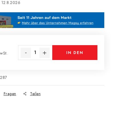
12.8.2026
IN DEN
wSt.
s:
WARENKORB
0287
Fragen
Teilen