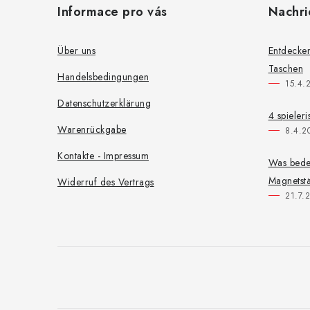
Informace pro vás
Nachri
ß
z
Über uns
Entdecken
Taschen
e
Handelsbedingungen
15.4.
i
Datenschutzerklärung
4 spieler
l
Warenrückgabe
8.4.2
e
Kontakte - Impressum
Was bede
Magnetstä
Widerruf des Vertrags
21.7.