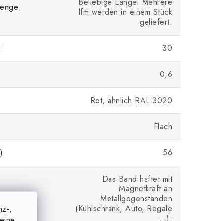
beliebige Länge. Mehrere
enge
lfm werden in einem Stück
geliefert.
)
30
)
0,6
Rot, ähnlich RAL 3020
Flach
)
56
Das Band haftet mit
Magnetkraft an
Metallgegenständen
(Kühlschrank, Auto, Regale
nz-,
…).
eine