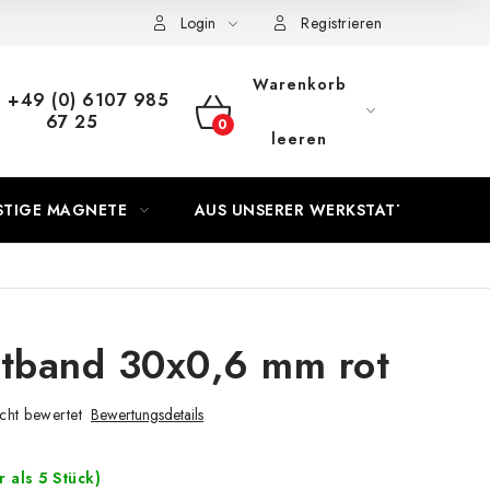
s Vertrags
Login
Registrieren
Warenkorb
+49 (0) 6107 985
67 25
WARENKORB
leeren
STIGE MAGNETE
AUS UNSERER WERKSTATT
tband 30x0,6 mm rot
cht bewertet
Bewertungsdetails
 als 5 Stück)