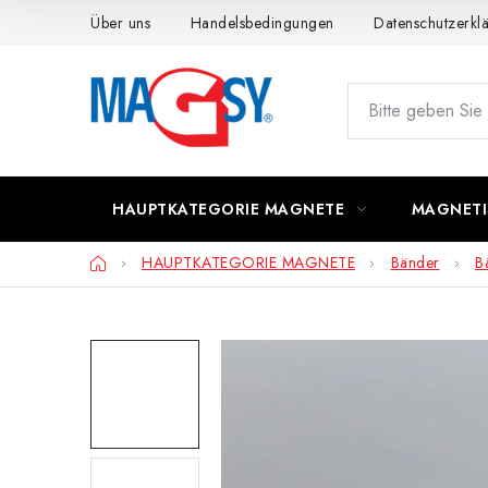
Zum
Über uns
Handelsbedingungen
Datenschutzerkl
Inhalt
springen
HAUPTKATEGORIE MAGNETE
MAGNETI
Startseite
HAUPTKATEGORIE MAGNETE
Bänder
B