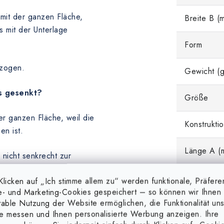
mit der ganzen Fläche,
Breite B (
 mit der Unterlage
Form
ezogen.
Gewicht (g
s gesenkt?
Größe
r ganzen Fläche, weil die
Konstrukti
en ist.
Länge A (
 nicht senkrecht zur
el einfacheren Abreißen des
licken auf „Ich stimme allem zu“ werden funktionale, Präfere
e- und Marketing-Cookies gespeichert – so können wir Ihnen 
table Nutzung der Website ermöglichen, die Funktionalität un
reinem (magnetischem) Stahl,
e messen und Ihnen personalisierte Werbung anzeigen. Ihre
n Farbanstrich, eine Gummi-