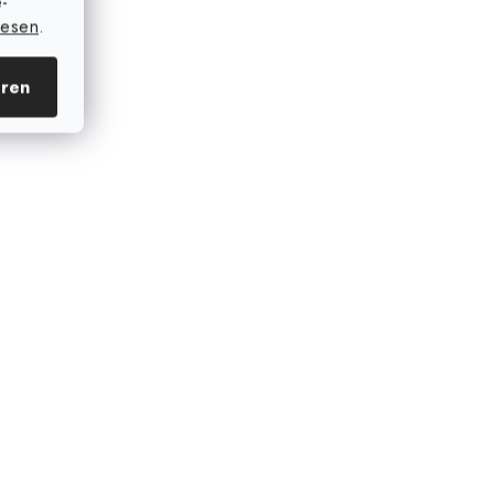
e-
lesen
.
eren