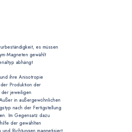
)
turbeständigkeit, es müssen
odym-Magneten gewählt
rialtyp abhängt
 und ihre Anisotropie
 der Produktion der
der jeweiligen
 Außer in außergewöhnlichen
ngstyp nach der Fertigstellung
en. Im Gegensatz dazu
thilfe der gewählten
n und Richtungen magnetisiert