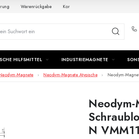
ärung
Warenrückgabe
Kontakte - Impressum
Widerruf de
SCHE HILFSMITTEL
INDUSTRIEMAGNETE
SON
Neodym-Magnete
Neodym-Magnete Atypische
Neodym-Magnet
Neodym-M
Schraubl
N VMM11