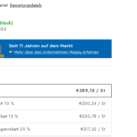
rtet
Bewertungsdetails
Stück)
026
€389,15
/ St
tt 10 %
€350,24
/ St
batt 15 %
€330,78
/ St
genrabatt 20 %
€311,32
/ St