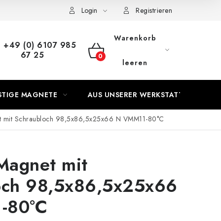
s Vertrags
Login
Registrieren
Warenkorb
+49 (0) 6107 985
67 25
WARENKORB
leeren
STIGE MAGNETE
AUS UNSERER WERKSTATT
 mit Schraubloch 98,5x86,5x25x66 N VMM11-80°C
agnet mit
och 98,5x86,5x25x66
-80°C