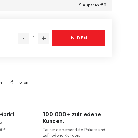
Sie sparen
€0
IN DEN
WARENKORB
n
Teilen
 Markt
100 000+ zufriedene
Kunden.
es
iger
Tausende versendete Pakete und
zufriedene Kunden.