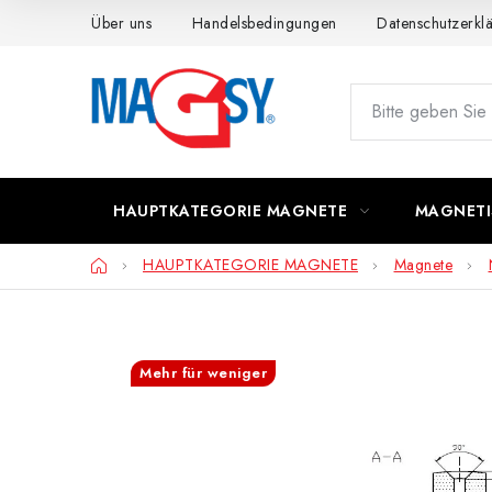
Zum
Über uns
Handelsbedingungen
Datenschutzerkl
Inhalt
springen
HAUPTKATEGORIE MAGNETE
MAGNETI
Startseite
HAUPTKATEGORIE MAGNETE
Magnete
Mehr für weniger