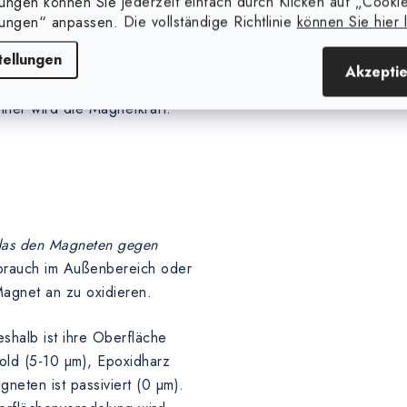
lungen können Sie jederzeit einfach durch Klicken auf „Cooki
m anderen Material, die den
lungen“ anpassen. Die vollständige Richtlinie
können Sie hier 
rlage vergrößert.
tellungen
Akzepti
größer der Abstand zwischen
iner wird die Magnetkraft.
 das den Magneten gegen
brauch im Außenbereich oder
agnet an zu oxidieren.
shalb ist ihre Oberfläche
Gold (5-10 µm), Epoxidharz
eten ist passiviert (0 µm).