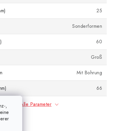
mm)
25
Sonderformen
)
60
Groß
on
Mit Bohrung
mm)
66
Alle Parameter
nz-,
eine
serer