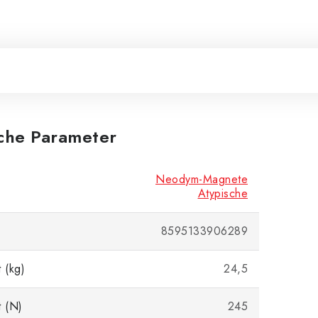
iche Parameter
Neodym-Magnete
Atypische
8595133906289
 (kg)
24,5
t (N)
245