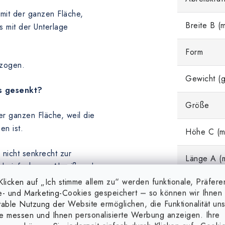
mit der ganzen Fläche,
Breite B (
 mit der Unterlage
Form
ezogen.
Gewicht (g
s gesenkt?
Größe
r ganzen Fläche, weil die
en ist.
Höhe C (m
 nicht senkrecht zur
Länge A (
el einfacheren Abreißen des
licken auf „Ich stimme allem zu“ werden funktionale, Präfere
e- und Marketing-Cookies gespeichert – so können wir Ihnen 
table Nutzung der Website ermöglichen, die Funktionalität un
reinem (magnetischem) Stahl,
e messen und Ihnen personalisierte Werbung anzeigen. Ihre
n Farbanstrich, eine Gummi-