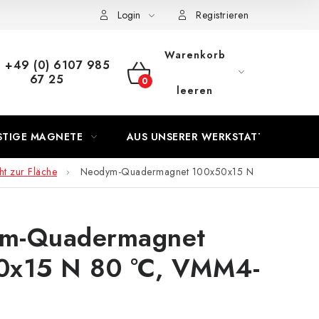
s Vertrags
Login
Registrieren
Warenkorb
+49 (0) 6107 985
67 25
WARENKORB
leeren
STIGE MAGNETE
AUS UNSERER WERKSTATT
t zur Fläche
Neodym-Quadermagnet 100x50x15 N
m-Quadermagnet
0x15 N 80 °C, VMM4-