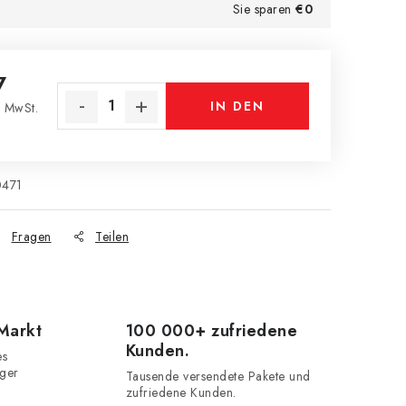
Sie sparen
€0
7
IN DEN
 MwSt.
s:
WARENKORB
0471
Fragen
Teilen
 Markt
100 000+ zufriedene
Kunden.
es
iger
Tausende versendete Pakete und
zufriedene Kunden.