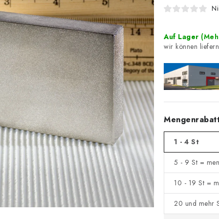
Ni
Auf Lager
(Mehr
Mengenrabat
1 - 4 St
5 - 9 St = me
10 - 19 St = 
20 und mehr S