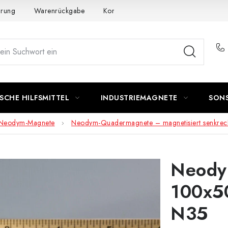
ärung
Warenrückgabe
Kontakte - Impressum
Widerruf de
SCHE HILFSMITTEL
INDUSTRIEMAGNETE
SON
Neodym-Magnete
Neodym-Quadermagnete – magnetisiert senkrech
Neody
100x5
N35