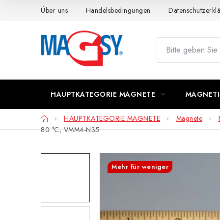
Zum
Über uns
Handelsbedingungen
Datenschutzerkl
Inhalt
springen
HAUPTKATEGORIE MAGNETE
MAGNETI
Startseite
HAUPTKATEGORIE MAGNETE
Magnete
80 °C, VMM4-N35
Mehr für weniger