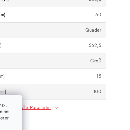
mm)
50
Quader
)
562,5
Groß
m)
15
mm)
100
nz-,
Alle Parameter
eine
serer