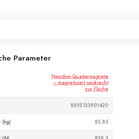
iche Parameter
Neodym-Quadermagnete
– magnetisiert senkrecht
zur Fläche
8595133901420
 (kg)
83,85
t (N)
838,5