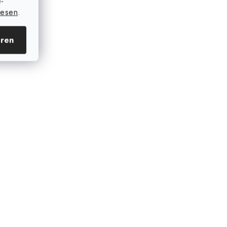
e-
lesen
.
eren