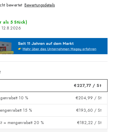
cht bewertet
Bewertungsdetails
 als 5 Stück)
12.8.2026
t
€227,77
/ St
ngenrabatt 10 %
€204,99
/ St
mengenrabatt 15 %
€193,60
/ St
t = mengenrabatt 20 %
€182,22
/ St