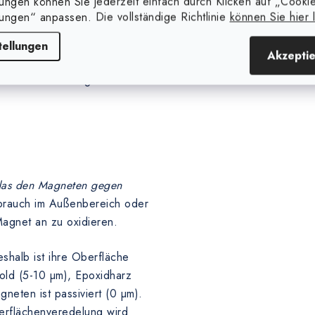
lungen können Sie jederzeit einfach durch Klicken auf „Cooki
m anderen Material, die den
lungen“ anpassen. Die vollständige Richtlinie
können Sie hier 
rlage vergrößert.
tellungen
Akzepti
größer der Abstand zwischen
iner wird die Magnetkraft.
 das den Magneten gegen
brauch im Außenbereich oder
agnet an zu oxidieren.
shalb ist ihre Oberfläche
Gold (5-10 µm), Epoxidharz
eten ist passiviert (0 µm).
erflächenveredelung wird