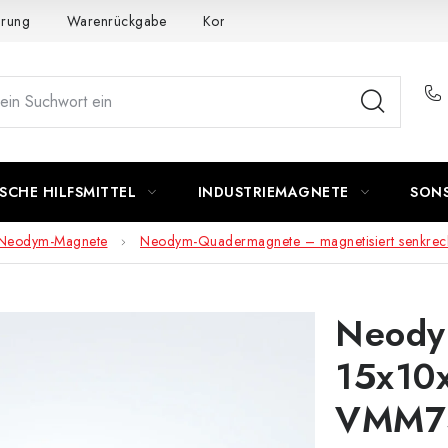
ärung
Warenrückgabe
Kontakte - Impressum
SCHE HILFSMITTEL
INDUSTRIEMAGNETE
SON
Neodym-Magnete
Neodym-Quadermagnete – magnetisiert senkrech
Neody
15x10x
VMM7