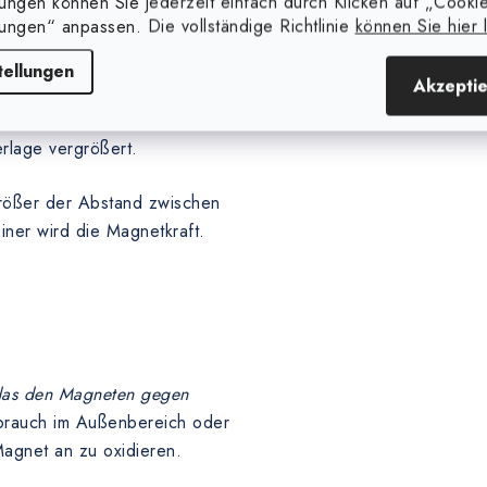
lungen können Sie jederzeit einfach durch Klicken auf „Cooki
lungen“ anpassen. Die vollständige Richtlinie
können Sie hier 
reinem (magnetischem) Stahl,
tellungen
Akzepti
n Farbanstrich, eine Gummi-
m anderen Material, die den
rlage vergrößert.
größer der Abstand zwischen
iner wird die Magnetkraft.
 das den Magneten gegen
brauch im Außenbereich oder
agnet an zu oxidieren.