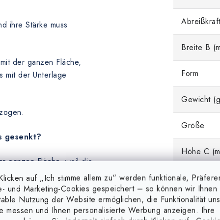
Abreißkraf
nd ihre Stärke muss
Breite B (
mit der ganzen Fläche,
Form
 mit der Unterlage
Gewicht (g
ezogen.
Größe
s gesenkt?
Höhe C (m
r ganzen Fläche, weil die
en ist.
Länge A (
licken auf „Ich stimme allem zu“ werden funktionale, Präfere
e- und Marketing-Cookies gespeichert – so können wir Ihnen 
 nicht senkrecht zur
table Nutzung der Website ermöglichen, die Funktionalität un
Magnetfor
e messen und Ihnen personalisierte Werbung anzeigen. Ihre
el einfacheren Abreißen des