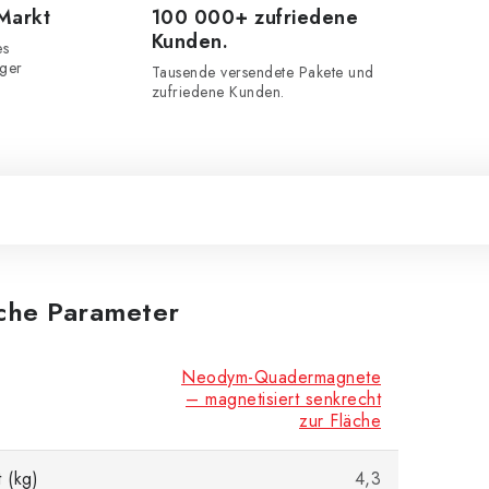
 Markt
100 000+ zufriedene
Kunden.
es
iger
Tausende versendete Pakete und
zufriedene Kunden.
iche Parameter
Neodym-Quadermagnete
– magnetisiert senkrecht
zur Fläche
 (kg)
4,3