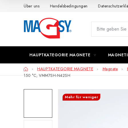
Zum
Über uns
Handelsbedingungen
Datenschutzerkl
Inhalt
springen
HAUPTKATEGORIE MAGNETE
MAGNETI
Startseite
HAUPTKATEGORIE MAGNETE
Magnete
150 °C, VMM7SH-N42SH
Mehr für weniger