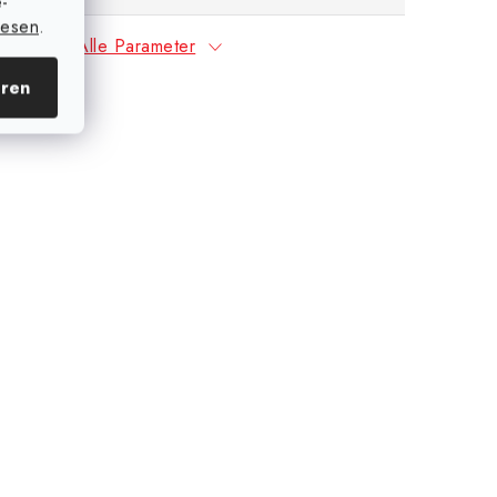
e-
lesen
.
Alle Parameter
eren