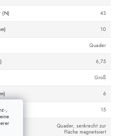
t (N)
43
mm)
10
Quader
)
6,75
Groß
m)
6
mm)
15
nz-,
eine
serer
Quader, senkrecht zur
m
Fläche magnetisiert