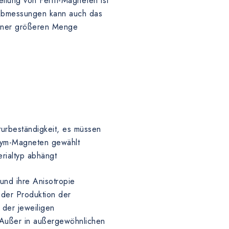
llung von Ferrit-Magneten ist
e Abmessungen kann auch das
einer größeren Menge
)
turbeständigkeit, es müssen
odym-Magneten gewählt
rialtyp abhängt
 und ihre Anisotropie
 der Produktion der
der jeweiligen
 Außer in außergewöhnlichen