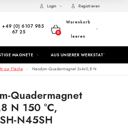
s Vertrags
Login
Registrieren
Warenkorb
+49 (0) 6107 985
67 25
WARENKORB
leeren
STIGE MAGNETE
AUS UNSERER WERKSTATT
t zur Fläche
Neodym-Quadermagnet 3x4x0,8 N
m-Quadermagnet
8 N 150 °C,
SH-N45SH