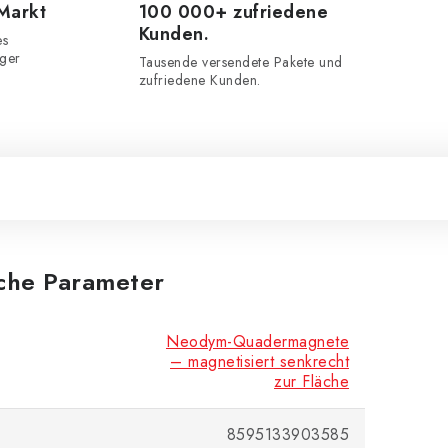
 Markt
100 000+ zufriedene
Kunden.
es
iger
Tausende versendete Pakete und
zufriedene Kunden.
iche Parameter
Neodym-Quadermagnete
– magnetisiert senkrecht
zur Fläche
8595133903585