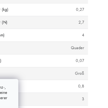
 (kg)
0,27
t (N)
2,7
mm)
4
Quader
)
0,07
Groß
m)
0,8
nz-,
eine
serer
mm)
3