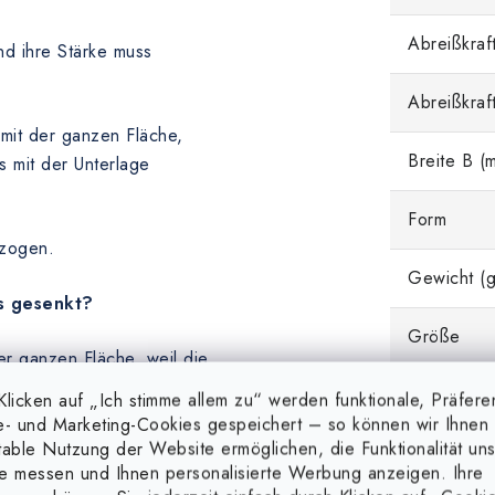
Abreißkraft
nd ihre Stärke muss
Abreißkraf
mit der ganzen Fläche,
Breite B (
 mit der Unterlage
Form
ezogen.
Gewicht (g
s gesenkt?
Größe
r ganzen Fläche, weil die
en ist.
Höhe C (m
licken auf „Ich stimme allem zu“ werden funktionale, Präfere
e- und Marketing-Cookies gespeichert – so können wir Ihnen 
 nicht senkrecht zur
table Nutzung der Website ermöglichen, die Funktionalität un
Länge A (
el einfacheren Abreißen des
e messen und Ihnen personalisierte Werbung anzeigen. Ihre