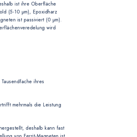
shalb ist ihre Oberfläche
Gold (5-10 µm), Epoxidharz
eten ist passiviert (0 µm).
erflächenveredelung wird
 Tausendfache ihres
rifft mehrmals die Leistung
rgestellt, deshalb kann fast
llung von Ferrit-Magneten ist