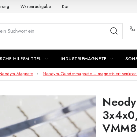
ärung
Warenrückgabe
Kontakte - Impressum
Widerruf de
SCHE HILFSMITTEL
INDUSTRIEMAGNETE
SON
Neodym-Magnete
Neodym-Quadermagnete – magnetisiert senkrech
Neody
3x4x0,
VMM8