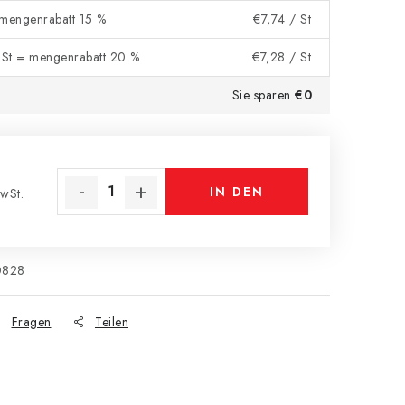
 mengenrabatt 15 %
€7,74
/ St
St = mengenrabatt 20 %
€7,28
/ St
Sie sparen
€0
IN DEN
wSt.
s:
WARENKORB
0828
Fragen
Teilen