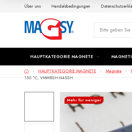
Zum
Über uns
Handelsbedingungen
Datenschutzerkl
Inhalt
springen
HAUPTKATEGORIE MAGNETE
MAGNETI
Startseite
HAUPTKATEGORIE MAGNETE
Magnete
150 °C, VMM8SH-N45SH
Mehr für weniger