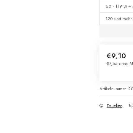
60 - 119 St =
120 und mehr 
€9,10
€7,65 ohne M
Verkaufsprei
Artikelnummer:
2
Drucken