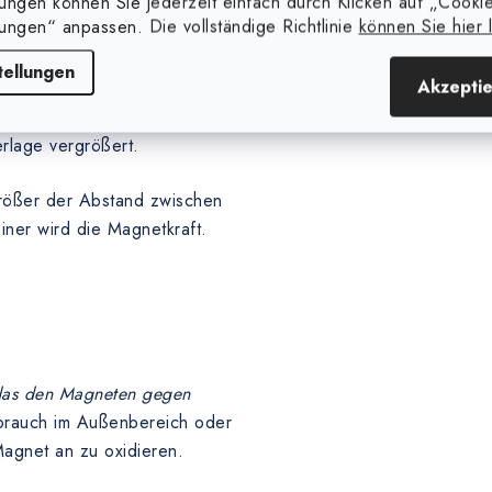
lungen können Sie jederzeit einfach durch Klicken auf „Cooki
lungen“ anpassen. Die vollständige Richtlinie
können Sie hier 
reinem (magnetischem) Stahl,
tellungen
Akzepti
n Farbanstrich, eine Gummi-
m anderen Material, die den
rlage vergrößert.
größer der Abstand zwischen
iner wird die Magnetkraft.
 das den Magneten gegen
brauch im Außenbereich oder
agnet an zu oxidieren.