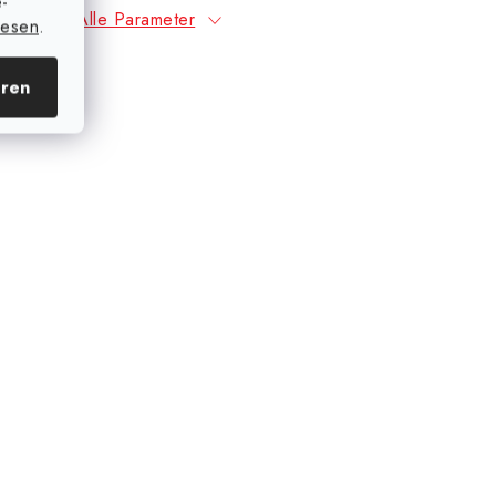
e-
Alle Parameter
lesen
.
eren