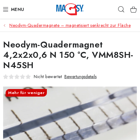
Zum
Such
Inhalt
springen
Neodym-Quadermagnete – magnetisiert senkrecht zur Fläche
HAUPTKATEGORIE MAGNETE
Neodym-Quadermagnet
MAGNETISCHE HILFSMITTEL
4,2x2x0,6 N 150 °C, VMM8SH-
INDUSTRIEMAGNETE
N45SH
SONSTIGE MAGNETE
Nicht bewertet
Bewertungsdetails
AUS UNSERER WERKSTATT
Mehr für weniger
Über uns
Handelsbedingungen
Datenschutzerklärung
Warenrückgabe
Kontakte - Impressum