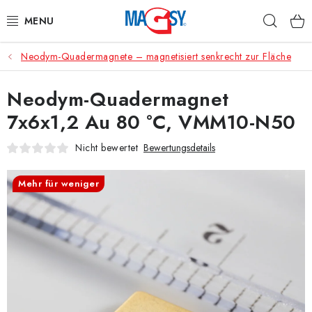
Zum
Such
Inhalt
springen
Neodym-Quadermagnete – magnetisiert senkrecht zur Fläche
HAUPTKATEGORIE MAGNETE
Neodym-Quadermagnet
MAGNETISCHE HILFSMITTEL
7x6x1,2 Au 80 °C, VMM10-N50
INDUSTRIEMAGNETE
Nicht bewertet
Bewertungsdetails
SONSTIGE MAGNETE
Mehr für weniger
AUS UNSERER WERKSTATT
Über uns
Handelsbedingungen
Datenschutzerklärung
Warenrückgabe
Kontakte - Impressum
Widerruf des Vertrags