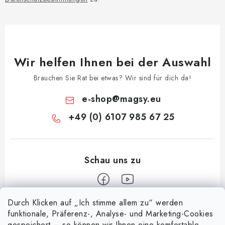
Wir helfen Ihnen bei der Auswahl
Brauchen Sie Rat bei etwas? Wir sind für dich da!
e-shop
@
magsy.eu
+49 (0) 6107 985 67 25
Durch Klicken auf „Ich stimme allem zu“ werden
F
funktionale, Präferenz-, Analyse- und Marketing-Cookies
u
gespeichert – so können wir Ihnen eine komfortable