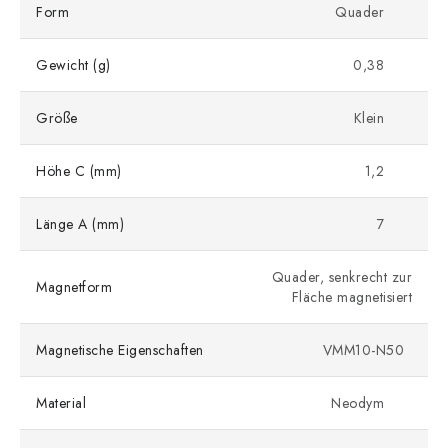
Form
Quader
Gewicht (g)
0,38
Größe
Klein
Höhe C (mm)
1,2
Länge A (mm)
7
Quader, senkrecht zur
Magnetform
Fläche magnetisiert
Magnetische Eigenschaften
VMM10-N50
Material
Neodym