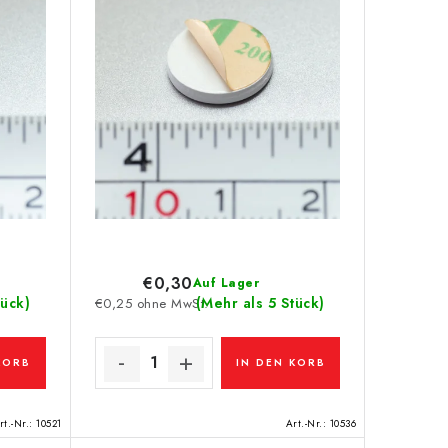
€0,30
Auf Lager
tück)
(Mehr als 5 Stück)
€0,25 ohne MwSt.
KORB
IN DEN KORB
rt.-Nr.:
10521
Art.-Nr.:
10536