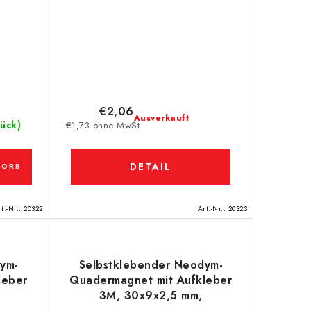
€2,06
Ausverkauft
tück)
€1,73 ohne MwSt.
DETAIL
KORB
t.-Nr.:
20322
Art.-Nr.:
20323
ym-
Selbstklebender Neodym-
leber
Quadermagnet mit Aufkleber
3M, 30x9x2,5 mm,
 mm
Aufkleberdicke 0,06 mm