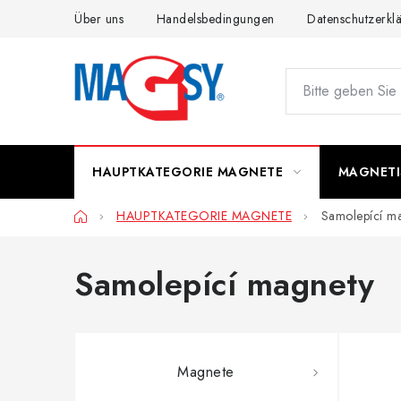
Zum
Über uns
Handelsbedingungen
Datenschutzerkl
Inhalt
springen
HAUPTKATEGORIE MAGNETE
MAGNETI
Startseite
HAUPTKATEGORIE MAGNETE
Samolepící m
Samolepící magnety
Magnete