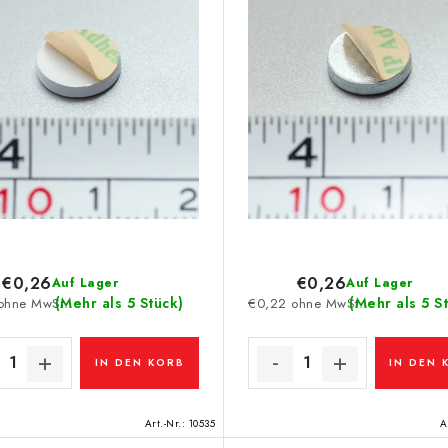
€0,26
€0,26
Auf Lager
Auf Lager
(Mehr als 5 Stück)
(Mehr als 5 S
ohne MwSt.
€0,22 ohne MwSt.
IN DEN KORB
IN DEN 
Art.-Nr.:
10535
A