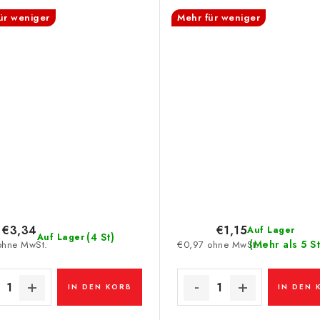
ür weniger
Mehr für weniger
€3,34
€1,15
Auf Lager
(4 St)
Auf Lager
(Mehr als 5 S
ohne MwSt.
€0,97 ohne MwSt.
IN DEN KORB
IN DEN 