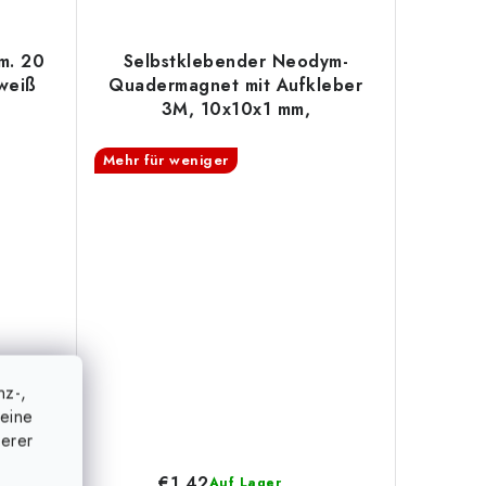
m. 20
Selbstklebender Neodym-
weiß
Quadermagnet mit Aufkleber
3M, 10x10x1 mm,
Aufkleberdicke 0,06 mm
Mehr für weniger
nz-,
eine
serer
€1,42
Auf Lager