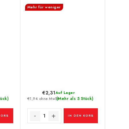
Mehr für weniger
€2,31
Auf Lager
tück)
(Mehr als 5 Stück)
€1,94 ohne MwSt.
KORB
IN DEN KORB