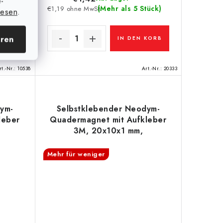
e-
tück)
(Mehr als 5 Stück)
€1,19 ohne MwSt.
lesen
.
eren
KORB
IN DEN KORB
rt.-Nr.:
10538
Art.-Nr.:
20333
ym-
Selbstklebender Neodym-
leber
Quadermagnet mit Aufkleber
3M, 20x10x1 mm,
 mm
Aufkleberdicke 0,06 mm
Mehr für weniger