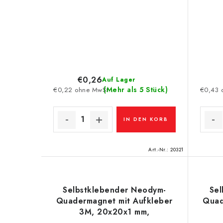
€0,26
Auf Lager
(Mehr als 5 Stück)
€0,22 ohne MwSt.
€0,43 
IN DEN KORB
Art.-Nr.:
20321
Selbstklebender Neodym-
Sel
Quadermagnet mit Aufkleber
Quad
3M, 20x20x1 mm,
Aufkleberdicke 0,06 mm
Au