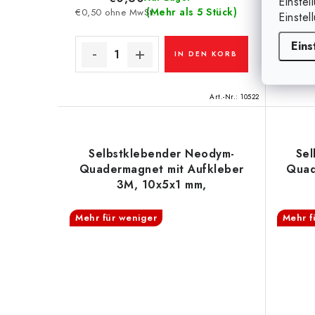
Einstel
(Mehr als 5 Stück)
€0,50 ohne MwSt.
€0,25 
Einstel
Eins
IN DEN KORB
Art.-Nr.:
10522
Selbstklebender Neodym-
Sel
Quadermagnet mit Aufkleber
Quad
3M, 10x5x1 mm,
Aufkleberdicke 0,06 mm
Aufk
N/S,
Mehr für weniger
Mehr f