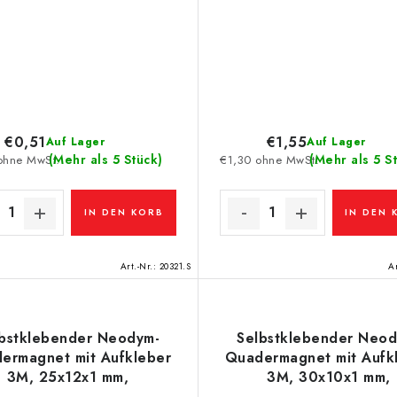
€0,51
€1,55
Auf Lager
Auf Lager
(Mehr als 5 Stück)
(Mehr als 5 S
ohne MwSt.
€1,30 ohne MwSt.
IN DEN KORB
IN DEN 
Art.-Nr.:
20321.S
Ar
bstklebender Neodym-
Selbstklebender Neod
ermagnet mit Aufkleber
Quadermagnet mit Aufk
3M, 25x12x1 mm,
3M, 30x10x1 mm,
fkleberdicke 0,06 mm
Aufkleberdicke 0,06