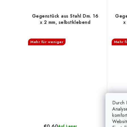
Gegenstück aus Stahl Dm. 16
Gege
x 2 mm, selbstklebend
x
Mehr für weniger
Mehr f
Durch K
Analys
komfor
Websit
€0,60
Auf Lager