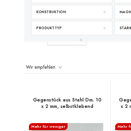
KONSTRUKTION
MAGN
PRODUKTTYP
STÄR
Ihr Filter:
Selbstklebend
Filter löschen
P
Wir empfehlen
r
L
o
i
d
Gegenstück aus Stahl Dm. 10
Gege
s
x 2 mm, selbstklebend
x 2 
u
t
k
e
Mehr für weniger
Mehr f