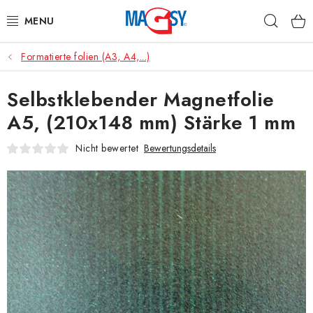
Zum
Such
Inhalt
springen
Formatierte folien (A3, A4,...)
HAUPTKATEGORIE MAGNETE
Selbstklebender Magnetfolie
MAGNETISCHE HILFSMITTEL
A5, (210x148 mm) Stärke 1 mm
INDUSTRIEMAGNETE
Nicht bewertet
Bewertungsdetails
SONSTIGE MAGNETE
AUS UNSERER WERKSTATT
Über uns
Handelsbedingungen
Datenschutzerklärung
Warenrückgabe
Kontakte - Impressum
Widerruf des Vertrags