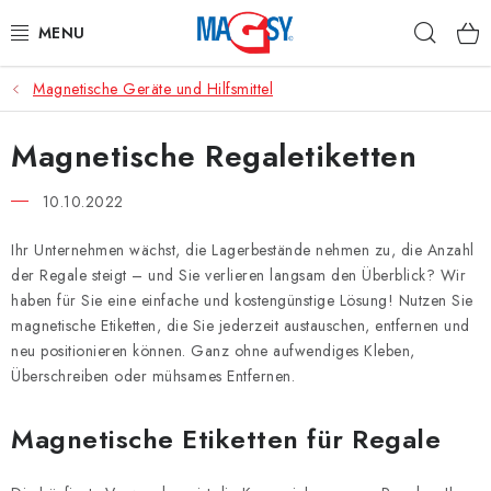
Zum
Such
Inhalt
springen
Magnetische Geräte und Hilfsmittel
HAUPTKATEGORIE MAGNETE
Magnetische Regaletiketten
MAGNETISCHE HILFSMITTEL
10.10.2022
INDUSTRIEMAGNETE
Ihr Unternehmen wächst, die Lagerbestände nehmen zu, die Anzahl
SONSTIGE MAGNETE
der Regale steigt – und Sie verlieren langsam den Überblick? Wir
haben für Sie eine einfache und kostengünstige Lösung! Nutzen Sie
AUS UNSERER WERKSTATT
magnetische Etiketten, die Sie jederzeit austauschen, entfernen und
neu positionieren können. Ganz ohne aufwendiges Kleben,
Überschreiben oder mühsames Entfernen.
Über uns
Handelsbedingungen
Datenschutzerklärung
Warenrückgabe
Kontakte - Impressum
Magnetische Etiketten für Regale