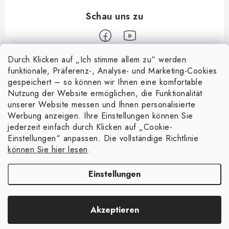
Durch Klicken auf „Ich stimme allem zu“ werden
F
funktionale, Präferenz-, Analyse- und Marketing-Cookies
u
gespeichert – so können wir Ihnen eine komfortable
Informace pro vás
ß
Nutzung der Website ermöglichen, die Funktionalität
z
unserer Website messen und Ihnen personalisierte
Über uns
Nachricht
Werbung anzeigen. Ihre Einstellungen können Sie
e
jederzeit einfach durch Klicken auf „Cookie-
Handelsbedingungen
i
Entdecken Sie die Magie magnetischer Taschen
Einstellungen“ anpassen. Die vollständige Richtlinie
Facebook
15.4.2025
l
Datenschutzerklärung
können Sie hier lesen
.
e
Warenrückgabe
4 spielerische Experimente mit Magneten
Einstellungen
8.4.2025
Kontakte - Impressum
Copyright 2026
e-shop.magsy.eu
. Alle Rechte vorbehalten.
Cookie-
Was bedeutet die angegebene Magnetstärke in kg?
Akzeptieren
Einstellungen ändern
21.7.2024
Erstellt von Shoptet