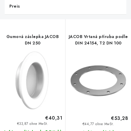
d
k
Preis
e
t
r
s
P
o
r
r
Gumová záslepka JACOB
JACOB Vrtaná příruba podle
o
t
DN 250
DIN 24154, T2 DN 100
d
i
u
e
k
r
t
u
e
n
g
€40,31
€53,28
€33,87 ohne MwSt.
€44,77 ohne MwSt.