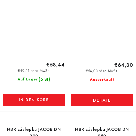
€58,44
€64,30
€49,11 ohne MwSt.
€54,03 ohne MwSt.
(5 St)
Auf Lager
Ausverkauft
IN DEN KORB
DETAIL
NBR záslepka JACOB DN
NBR záslepka JACOB DN
200
250