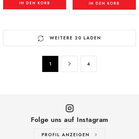
IN DEN KORB
IN DEN KORB
S
WEITERE 20 LADEN
t
e
u
P
e
1
4
a
r
g
e
i
n
l
i
e
e
m
r
e
u
Folge uns auf Instagram
n
n
t
g
PROFIL ANZEIGEN
e