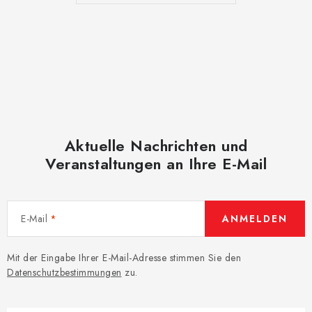
d
e
r
L
i
s
t
e
Aktuelle Nachrichten und
Veranstaltungen an Ihre E-Mail
E-Mail
ANMELDEN
Mit der Eingabe Ihrer E-Mail-Adresse stimmen Sie den
Datenschutzbestimmungen
zu.