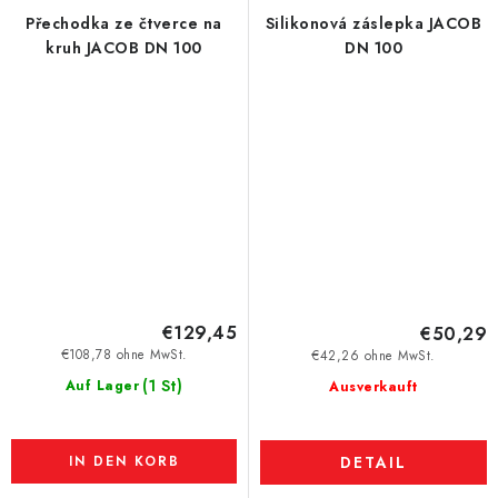
Přechodka ze čtverce na
Silikonová záslepka JACOB
kruh JACOB DN 100
DN 100
€129,45
€50,29
€108,78 ohne MwSt.
€42,26 ohne MwSt.
(1 St)
Auf Lager
Ausverkauft
IN DEN KORB
DETAIL