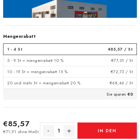
Mengenrabatt
1 - 4 St
€85,57
/ St
5 - 9 St = mengenrabatt 10 %
€77,01
/ St
10 - 19 St = mengenrabatt 15 %
€72,73
/ St
20 und mehr St = mengenrabatt 20 %
€68,46
/ St
Sie sparen
€0
€85,57
IN DEN
€71,91 ohne MwSt.
Verkaufspreis: