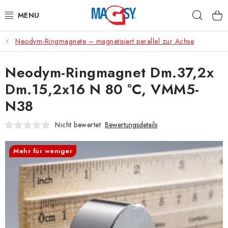
Zum
Such
Inhalt
springen
Neodym-Ringmagnete – magnetisiert parallel zur Achse
HAUPTKATEGORIE MAGNETE
Neodym-Ringmagnet Dm.37,2x
MAGNETISCHE HILFSMITTEL
Dm.15,2x16 N 80 °C, VMM5-
INDUSTRIEMAGNETE
N38
SONSTIGE MAGNETE
Nicht bewertet
Bewertungsdetails
AUS UNSERER WERKSTATT
Mehr für weniger
Über uns
Handelsbedingungen
Datenschutzerklärung
Warenrückgabe
Kontakte - Impressum
Widerruf des Vertrags