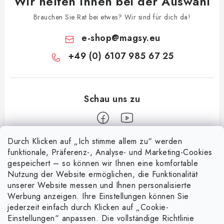
Wir helfen Ihnen bei der Auswahl
Brauchen Sie Rat bei etwas? Wir sind für dich da!
e-shop
@
magsy.eu
+49 (0) 6107 985 67 25
Durch Klicken auf „Ich stimme allem zu“ werden
F
funktionale, Präferenz-, Analyse- und Marketing-Cookies
u
gespeichert – so können wir Ihnen eine komfortable
Informace pro vás
ß
Nutzung der Website ermöglichen, die Funktionalität
z
unserer Website messen und Ihnen personalisierte
Über uns
Nachricht
Werbung anzeigen. Ihre Einstellungen können Sie
e
jederzeit einfach durch Klicken auf „Cookie-
Handelsbedingungen
i
Entdecken Sie die Magie magnetischer Taschen
Einstellungen“ anpassen. Die vollständige Richtlinie
Facebook