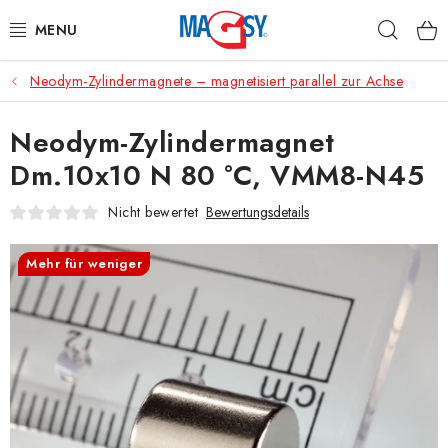
Zum
Such
Inhalt
springen
Neodym-Zylindermagnete – magnetisiert parallel zur Achse
HAUPTKATEGORIE MAGNETE
Neodym-Zylindermagnet
MAGNETISCHE HILFSMITTEL
Dm.10x10 N 80 °C, VMM8-N45
INDUSTRIEMAGNETE
Nicht bewertet
Bewertungsdetails
SONSTIGE MAGNETE
Mehr für weniger
AUS UNSERER WERKSTATT
Über uns
Handelsbedingungen
Datenschutzerklärung
Warenrückgabe
Kontakte - Impressum
Widerruf des Vertrags