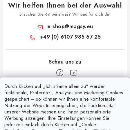
Wir helfen Ihnen bei der Auswahl
Brauchen Sie Rat bei etwas? Wir sind für dich da!
e-shop
@
magsy.eu
+49 (0) 6107 985 67 25
Durch Klicken auf „Ich stimme allem zu“ werden
F
funktionale, Präferenz-, Analyse- und Marketing-Cookies
u
gespeichert – so können wir Ihnen eine komfortable
Informace pro vás
ß
Nutzung der Website ermöglichen, die Funktionalität
z
unserer Website messen und Ihnen personalisierte
Über uns
Nachricht
Werbung anzeigen. Ihre Einstellungen können Sie
e
jederzeit einfach durch Klicken auf „Cookie-
Handelsbedingungen
i
Entdecken Sie die Magie magnetischer Taschen