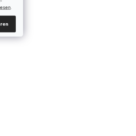
e-
lesen
.
eren