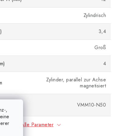
Zylindrisch
)
3,4
Groß
m)
4
Zylinder, parallel zur Achse
m
magnetisiert
he
VMM10-N50
ten
nz-,
eine
serer
Alle Parameter