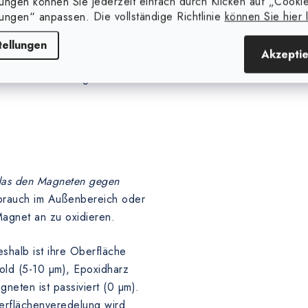
lungen können Sie jederzeit einfach durch Klicken auf „Cooki
m anderen Material, die den
lungen“ anpassen. Die vollständige Richtlinie
können Sie hier 
rlage vergrößert.
tellungen
Akzepti
größer der Abstand zwischen
iner wird die Magnetkraft.
 das den Magneten gegen
brauch im Außenbereich oder
agnet an zu oxidieren.
shalb ist ihre Oberfläche
Gold (5-10 µm), Epoxidharz
eten ist passiviert (0 µm).
erflächenveredelung wird