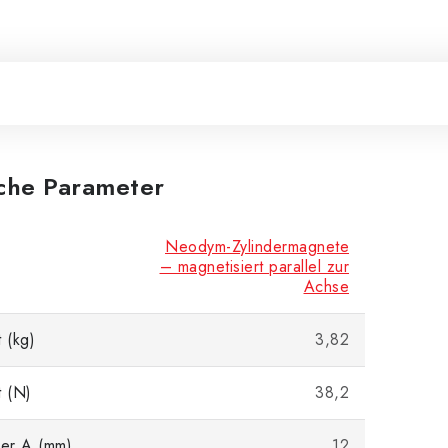
iche Parameter
Neodym-Zylindermagnete
– magnetisiert parallel zur
Achse
 (kg)
3,82
t (N)
38,2
er A (mm)
12