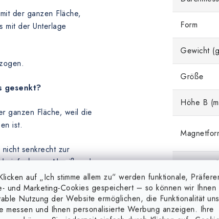
mit der ganzen Fläche,
Form
 mit der Unterlage
Gewicht (g
ezogen.
Größe
s gesenkt?
Höhe B (m
r ganzen Fläche, weil die
en ist.
Magnetfor
 nicht senkrecht zur
el einfacheren Abreißen des
Magnetisc
Eigenschaf
licken auf „Ich stimme allem zu“ werden funktionale, Präfere
e- und Marketing-Cookies gespeichert – so können wir Ihnen 
table Nutzung der Website ermöglichen, die Funktionalität un
reinem (magnetischem) Stahl,
e messen und Ihnen personalisierte Werbung anzeigen. Ihre
n Farbanstrich, eine Gummi-