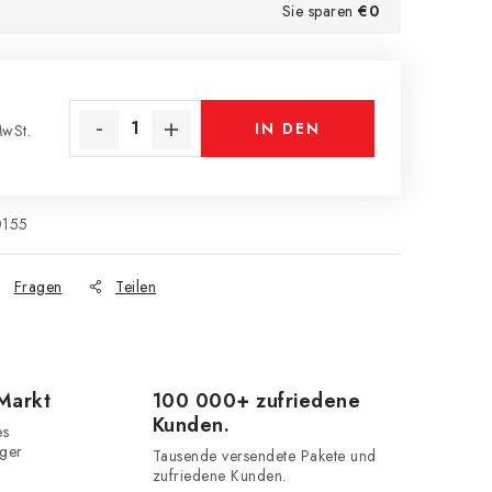
Sie sparen
€0
IN DEN
wSt.
s:
WARENKORB
0155
Fragen
Teilen
 Markt
100 000+ zufriedene
Kunden.
es
iger
Tausende versendete Pakete und
zufriedene Kunden.