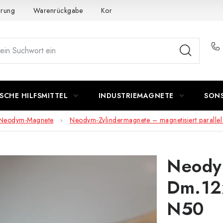
ärung
Warenrückgabe
Kontakte - Impressum
Widerruf de
SCHE HILFSMITTEL
INDUSTRIEMAGNETE
SON
Neodym-Magnete
Neodym-Zylindermagnete – magnetisiert parallel
Neody
Dm.12
N50